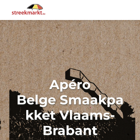
Apéro
Belge
Smaakpa
kket Vlaams-
Brabant