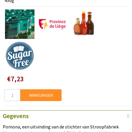
450g
Speciale
€7,23
prijs
WINKELWAGEN
Gegevens
Pomona, een uitvinding van de stichter van Stroopfabriek