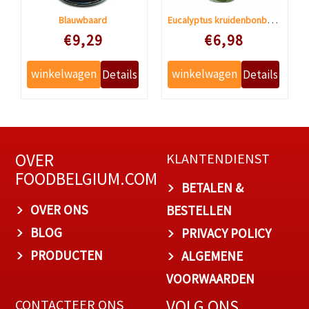
Eucalyptus kruidenbonbon suikervrij
Blauwbaard
Speciale prijs
Speciale prijs
€9,29
€6,98
OVER
KLANTENDIENST
FOODBELGIUM.COM
BETALEN &
OVER ONS
BESTELLEN
BLOG
PRIVACY POLICY
PRODUCTEN
ALGEMENE
VOORWAARDEN
VOLG ONS
CONTACTEER ONS