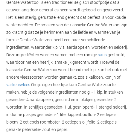
Gentse Waterzooi is een traditioneel Belgisch stoofpotje dat al
eeuwenlang door generaties heen wordt gekookt en geserveerd.
Het is een stevig, geruststellend gerecht dat perfect is voor koude
winternachten. De smaken van de klassieke Gentse Waterzooi zijn
zo krachtig dat ze je herinneren aan de liefde en warmte van je
familie.Gentse Waterzooi heeft een paar verschillende
ingrediënten, waaronder kip, vis, aardappelen, wortelen en selderij.
Deze ingrediënten worden samen met een romige
saus
gestoofd,
waardoor het een heerlijk, smakelijk gerecht wordt. Hoewel de
klassieke Gentse Waterzooi wordt bereid met kip, kan het ook met
andere vleessoorten worden gemaakt, zoals kalkoen, konijn of
varkensvlees
.Om je eigen heerlijke kom Gentse Waterzooi te
maken, heb je de volgende ingrediënten nodig: - 1 kip, in stukken
gesneden- 4 aardappelen, geschild en in blokjes gesneden- 2
wortelen, in schijfjes gesneden- 1 ui, gesnipperd- 1 stengel selderij,
in dunne plakjes gesneden- 1 liter kippenbouillon- 2 eetlepels
bloem- 2 eetlepels roomboter- 2 eetlepels olijfolie- 2 eetlepels
gehakte peterselie- Zout en peper.