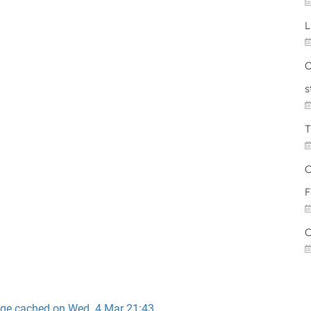
L
O
s
T
C
F
C
ge cached on Wed. 4 Mar 21:43