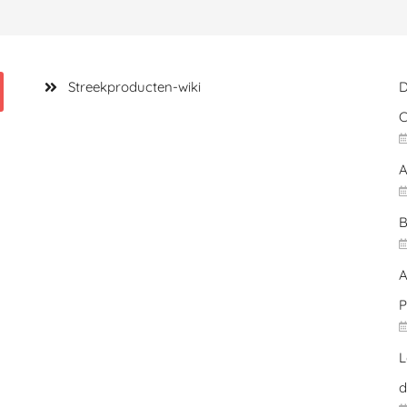
Streekproducten-wiki
D
C
A
B
A
P
L
d