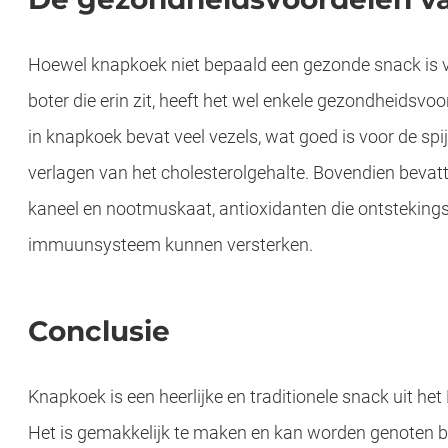
Hoewel knapkoek niet bepaald een gezonde snack is 
boter die erin zit, heeft het wel enkele gezondheidsvo
in knapkoek bevat veel vezels, wat goed is voor de spij
verlagen van het cholesterolgehalte. Bovendien bevat
kaneel en nootmuskaat, antioxidanten die ontsteki
immuunsysteem kunnen versterken.
Conclusie
Dat uitgerekend een Limburgs vleesbedrijf voor filet d’Anvers ee
Knapkoek is een heerlijke en traditionele snack uit het 
Het is gemakkelijk te maken en kan worden genoten bij 