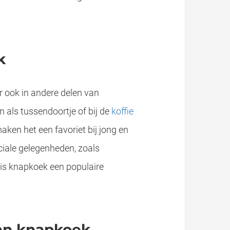
k
r ook in andere delen van
 als tussendoortje of bij de
koffie
aken het een favoriet bij jong en
iale gelegenheden, zoals
is knapkoek een populaire
Hoewel in Vlaanderen geen koffieplant groeit, of zou kunnen groeien, hebben al vier verschillende streken een eigen koffie als streekproduct laten erkennen. “Het streekgebondene van koffie zit hem vooral in de..
an knapkoek