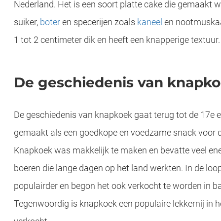
Nederland. Het is een soort platte cake die gemaakt 
suiker,
boter
en specerijen zoals
kaneel
en nootmuskaa
1 tot 2 centimeter dik en heeft een knapperige textuur.
lt waar je alle streekproducten uit deze provincie aantreft. Nulens is bezeten..
De geschiedenis van knapk
 Passendaele is nog een prachtig boerderijcomplex gelegen op een heuvelrug die de grens van de Westhoek afbakent. De boerderij wordt enkel omzoomd door knotwilgen en een meidoornhaag,..
De bezieler achter de knapkoek uit het Maasland is Peter Nulens, de uitbater van de bekende winkel Lekker Limburgs in het centrum van Hasselt waar je alle streekproducten uit deze provincie aantreft. Nulens is bezeten..
De geschiedenis van knapkoek gaat terug tot de 17e
gemaakt als een goedkope en voedzame snack voor d
Knapkoek was makkelijk te maken en bevatte veel ene
boeren die lange dagen op het land werkten. In de loo
populairder en begon het ook verkocht te worden in ba
Tegenwoordig is knapkoek een populaire lekkernij in 