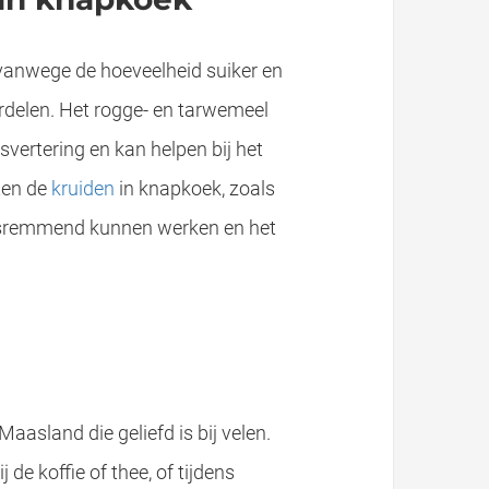
vanwege de hoeveelheid suiker en
ordelen. Het rogge- en tarwemeel
svertering en kan helpen bij het
ten de
kruiden
in knapkoek, zoals
ngsremmend kunnen werken en het
n erken- ning kreeg als Vlaams streekproduct deed destijds de wenkbrauwen fronsen. Zaakvoerders ricky en Caroline Schepers hebben al uitentreu- ren..
Maasland die geliefd is bij velen.
de koffie of thee, of tijdens